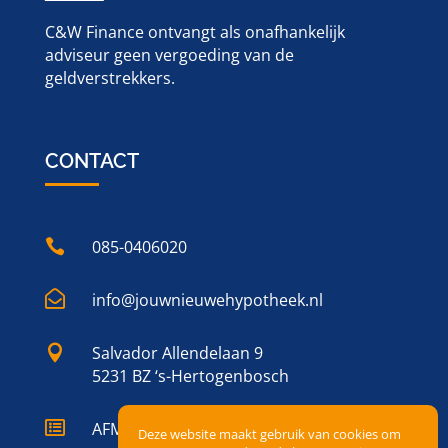
C&W Finance ontvangt als onafhankelijk
adviseur geen vergoeding van de
geldverstrekkers.
CONTACT

085-0406020

info@jouwnieuwehypotheek.nl

Salvador Allendelaan 9
5231 BZ ‘s-Hertogenbosch

AFM registernummer 120437739
Deze website maakt gebruik van cookies om